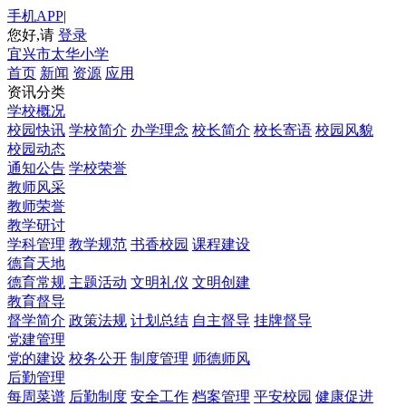
手机APP
|
您好,请
登录
宜兴市太华小学
首页
新闻
资源
应用
资讯分类
学校概况
校园快讯
学校简介
办学理念
校长简介
校长寄语
校园风貌
校园动态
通知公告
学校荣誉
教师风采
教师荣誉
教学研讨
学科管理
教学规范
书香校园
课程建设
德育天地
德育常规
主题活动
文明礼仪
文明创建
教育督导
督学简介
政策法规
计划总结
自主督导
挂牌督导
党建管理
党的建设
校务公开
制度管理
师德师风
后勤管理
每周菜谱
后勤制度
安全工作
档案管理
平安校园
健康促进